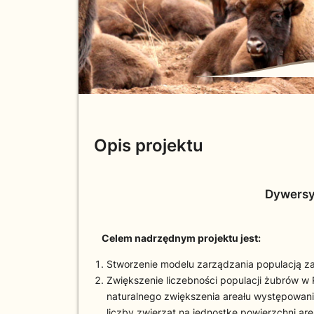
Opis projektu
Dywersyf
Celem nadrzędnym projektu jest:
Stworzenie modelu zarządzania populacją z
Zwiększenie liczebności populacji żubrów w
naturalnego zwiększenia areału występowani
liczby zwierząt na jednostkę powierzchni are