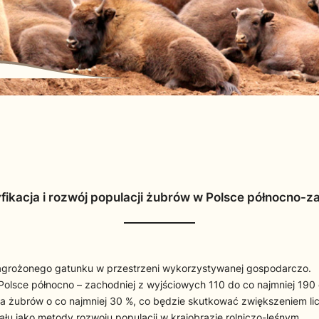
ikacja i rozwój populacji żubrów w Polsce północno-z
agrożonego gatunku w przestrzeni wykorzystywanej gospodarczo.
 Polsce północno – zachodniej z wyjściowych 110 do co najmniej 19
a żubrów o co najmniej 30 %, co będzie skutkować zwiększeniem li
ału jako metody rozwoju populacji w krajobrazie rolniczo-leśnym.