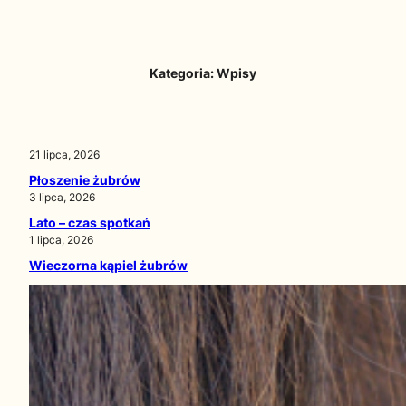
Przejdź
do
treści
Kategoria:
Wpisy
21 lipca, 2026
Płoszenie żubrów
3 lipca, 2026
Lato – czas spotkań
1 lipca, 2026
Wieczorna kąpiel żubrów