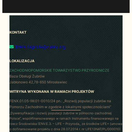
KONTAKT
dzika.zagroda@zubry.org
LOKALIZACJA
ZACHODNIOPOMORSKIE TOWARZYSTWO PRZYRODNICZE
Baza Obsługi Żubrów
Jabłonowo 42,78-650 Mirosławiec
WITRYNA WYKONANA W RAMACH PROJEKTÓW
FENX.01.05-IW.01-0010/24 pn.: „Rozwój populacji żubrów na
Pomorzu Zachodnim w zgodzie z lokalnymi społecznościami”
„Dywersyfikacja i rozwój populacji żubrów w północno-zachodniej
Polsce”, współfinansowanego w ramach Instrumentu finansowanego na
rzecz Środowiska (ENV.E.3. – LIFE – Przyroda_ ze środków LIFE+ (umowa
o dofinansowanie projektu z dnia 28.07.2014 r. nr LIFE13NAT/PL/000010)