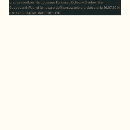
oraz ze środków Narodowego Funduszu Ochrony Środowiska i
Gospodarki Wodnej (umowa o dofinansowanie projektu z dnia 16.07.2014
r. nr 478/2014/Wn-16/OP-RE-LF/D).