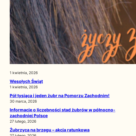
1 kwietnia, 2026
Wesołych Świąt
1 kwietnia, 2026
Pół tysiąca i jeden żubr na Pomorzu Zachodnim!
30 marca, 2026
Informacje o liczebności stad żubrów w północno-
zachodniej Polsce
27 lutego, 2026
Żubrzyca na brzegu – akcja ratunkowa
27 lutego, 2026