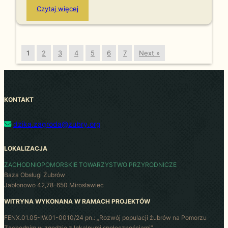
Czytaj więcej
1
2
3
4
5
6
7
Next »
KONTAKT
dzika.zagroda@zubry.org
LOKALIZACJA
ZACHODNIOPOMORSKIE TOWARZYSTWO PRZYRODNICZE
Baza Obsługi Żubrów
Jabłonowo 42,78-650 Mirosławiec
WITRYNA WYKONANA W RAMACH PROJEKTÓW
FENX.01.05-IW.01-0010/24 pn.: „Rozwój populacji żubrów na Pomorzu
Zachodnim w zgodzie z lokalnymi społecznościami”